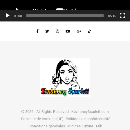
00:00
05:16
© 2026 - All Rights Reserved | KevhoneyScarlett.com
Politique de cookies (UE)
Politique de confidentialité
Conditions générales
Minutes Kulture
Talk