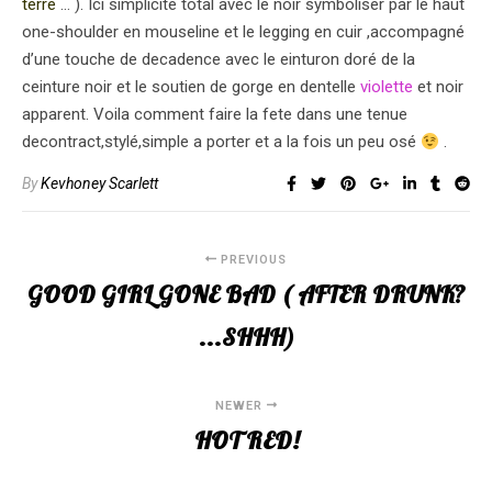
terre
… ). Ici simplicité total avec le noir symboliser par le haut
one-shoulder en mouseline et le legging en cuir ,accompagné
d’une touche de decadence avec le einturon doré de la
ceinture noir et le soutien de gorge en dentelle
violette
et noir
apparent. Voila comment faire la fete dans une tenue
decontract,stylé,simple a porter et a la fois un peu osé
.
By
Kevhoney Scarlett
PREVIOUS
GOOD GIRL GONE BAD ( AFTER DRUNK?
...SHHH)
NEWER
HOT RED!