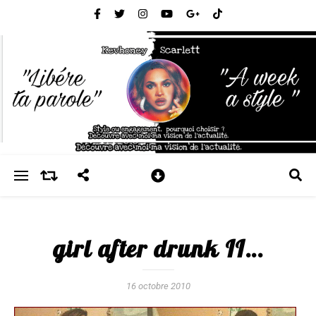
girl after drunk II…
16 octobre 2010