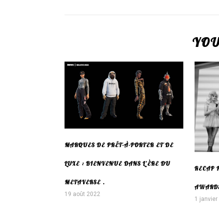
YOU
MARQUES DE PRÊT-À-PORTER ET DE
LUXE : BIENVENUE DANS L’ÈRE DU
RECAP 
METAVERSE .
AWARDS
19 août 2022
1 janvie