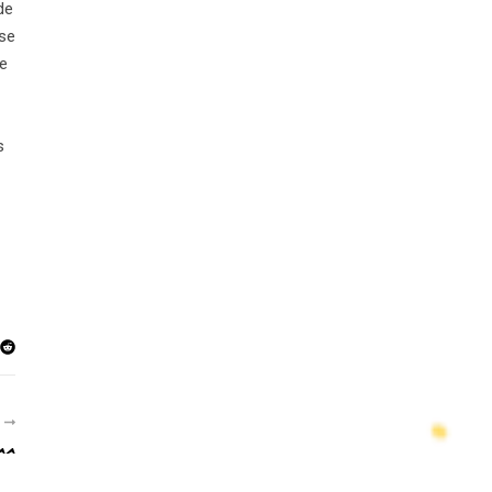
de
se
te
s
R
^^