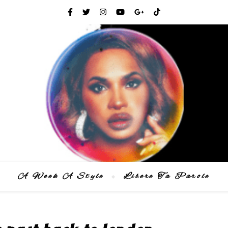
A Week A Style
Libere Ta Parole