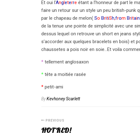
Et oui l’
A
n
g
l
e
t
e
r
r
e
étant a l’honneur de part le ma
faire un retour sur un style un peu british-punk
par le chapeau de melon(
S
o
B
r
i
t
i
S
h
,
f
r
o
m
B
r
i
t
a
i
n
de la tenue une pointe de simplicité avec une sim
dessus lequel on retrouve un short en jeans styl
s’accorder aux quelques bracelets en bois) et p
chaussetes a pois noir en soie…Et voila commen
*
tellement anglosaxon
*
tête a moitiée rasée
*
petit-ami
By
Kevhoney Scarlett
PREVIOUS
HOT RED!