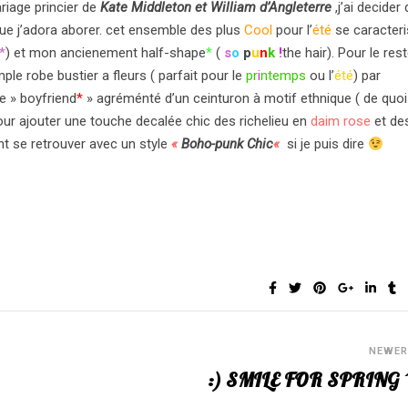
riage princier de
Kate Middleton et William d’Angleterre
,j’ai decider 
 que j’adora aborer. cet ensemble des plus
Cool
pour l’
été
se caracteri
*
) et mon ancienement half-shape
*
(
s
o
p
u
n
k
!
the hair). Pour le res
ple robe bustier a fleurs ( parfait pour le
pr
i
ntemps
ou l’
été
) par
e » boyfriend
*
» agréménté d’un ceinturon à motif ethnique ( de quoi
our ajouter une touche decalée chic des richelieu en
daim rose
et de
t se retrouver avec un style
«
Boho-punk Chic
«
si je puis dire
NEWE
:) SMILE FOR SPRING 