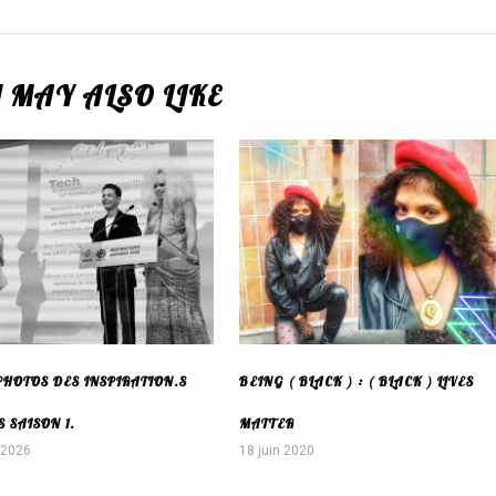
 MAY ALSO LIKE
PHOTOS DES INSPIRATION.S
BEING ( BLACK ) : ( BLACK ) LIVES
 SAISON 1.
MATTER
r 2026
18 juin 2020