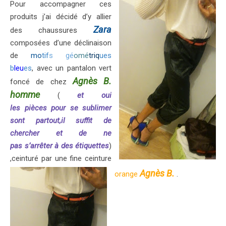
Pour accompagner ces
produits j’ai décidé d’y allier
Zara
des chaussures
composées d’une déclinaison
de
mo
tif
s gé
omé
triq
ues
b
leu
es
, avec un pantalon vert
Agnès B.
foncé de chez
homme
(
et oui
les pièces pour se sublimer
sont partout,il suffit de
chercher et de ne
pas s’arrêter à des
étiquettes
)
,ceinturé par une fine ceinture
Agnès B.
orange
.