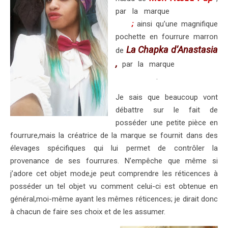
par la marque
Mon Noeud
Pap
;
ainsi qu’une magnifique
pochette en fourrure marron
La Chapka d’Anastasia
de
,
par la marque
La Chapka
d’Anastasia
.
Je sais que beaucoup vont
débattre sur le fait de
posséder une petite pièce en
fourrure,mais la créatrice de la marque se fournit dans des
élevages spécifiques qui lui permet de contrôler la
provenance de ses fourrures. N’empêche que même si
j’adore cet objet mode,je peut comprendre les réticences à
posséder un tel objet vu comment celui-ci est obtenue en
général,moi-même ayant les mêmes réticences; je dirait donc
à chacun de faire ses choix et de les assumer.