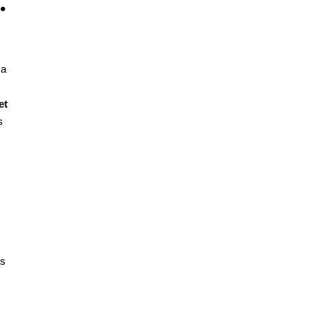
.
 a
et
s
es