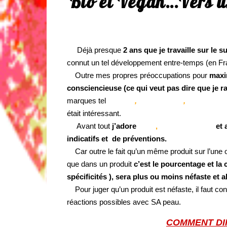
Bio et Vegan…Vers u
Déjà presque
2 ans que je travaille sur le s
connut un tel développement entre-temps (en Fr
Outre mes propres préoccupations pour
maxi
consciencieuse
(ce qui veut pas dire que je 
marques tel
Nocibe
,
Marionnaud
,
Galeries La
était intéressant.
Avant tout
j’adore
Yuka
,
Quel Cosmetic
et a
indicatifs et de préventions.
Car outre le fait qu’un même produit sur l’une ou
que dans un produit
c’est le pourcentage et la 
spécificités ), sera plus ou moins néfaste et a
Pour juger qu’un produit est néfaste, il faut c
réactions possibles avec SA peau.
COMMENT DI