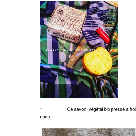
*
Herbiolys
: Ce savon végétal bio pressé à froi
coco.