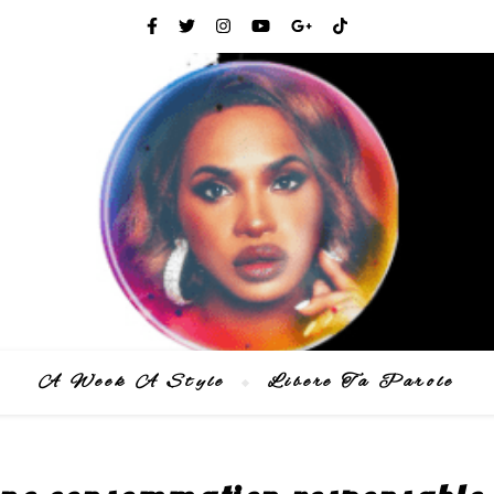
A Week A Style
Libere Ta Parole