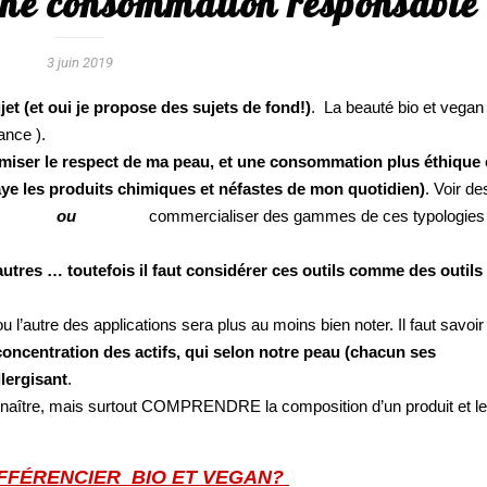
ne consommation responsable 
3 juin 2019
ujet (et oui je propose des sujets de fond!)
. La beauté bio et vegan
ance ).
miser le respect de ma peau, et une consommation plus éthique 
raye les produits chimiques et néfastes de mon quotidien)
.
Voir de
fayette
ou
Sephora
commercialiser des gammes de ces typologies
utres … toutefois il faut considérer ces outils comme des outils
 l’autre des applications sera plus au moins bien noter. Il faut savoir
concentration des actifs, qui selon notre peau (chacun ses
llergisant
.
onnaître, mais surtout COMPRENDRE la composition d’un produit et l
FFÉRENCIER BIO ET VEGAN?