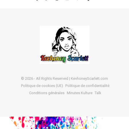
© 2026 - All Rights Reserved | KevhoneyScarlett.com
Politique de cookies (UE)
Politique de confidentialité
Conditions générales
Minutes Kulture
Talk