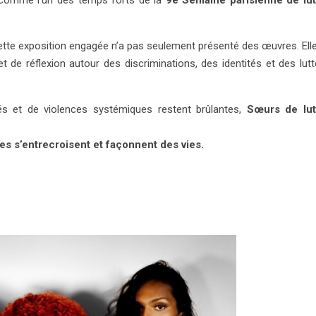
comme l’un des temps forts de la
9e Semaine parisienne de lut
.
cette exposition engagée n’a pas seulement présenté des œuvres. Ell
 de réflexion autour des discriminations, des identités et des lut
és et de violences systémiques restent brûlantes,
Sœurs de lut
les s’entrecroisent et façonnent des vies.