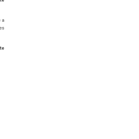
te
e a
tes
te