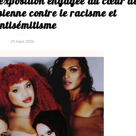
 exposition engagée au cœur d
ienne contre le racisme et
antisémitisme
25 mars 2026