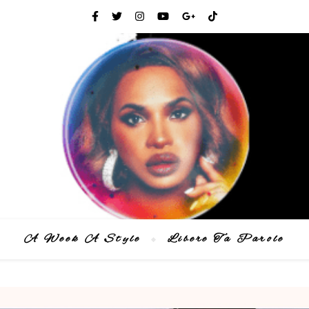
A Week A Style
Libere Ta Parole