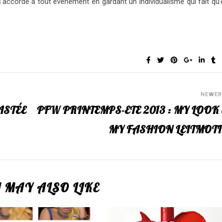
s’accorde à tout événement en gardant un individualisme qui fait qu
NEWE
ASTÉE
PFW PRINTEMPS-ETE 2013 : MY LOOK
MY FASHION LEITMOT
 MAY ALSO LIKE