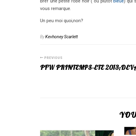
Bref une petite robe noir ( ou plutôt
bleue
) qui 
vous remarque.
Un peu moi quoi,non?
By
Kevhoney Scarlett
PREVIOUS
PFW PRINTEMPS-ETE 2013;DEV
YOU