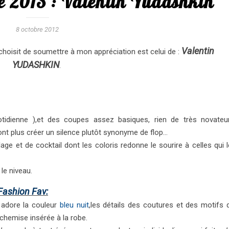
e 2013 : Valentin Yudashkin
8 octobre 2012
Valentin
 choisit de soumettre à mon appréciation est celui de :
YUDASHKIN
.
otidienne ),et des coupes assez basiques, rien de très novateur
 ont plus créer un silence plutôt synonyme de flop…
lage et de cocktail dont les coloris redonne le sourire à celles qui 
le niveau.
Fashion Fav:
 adore la couleur
bleu nuit
,les détails des coutures et des motifs 
chemise insérée à la robe.