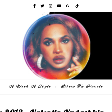
A Week A Style
Libere Ta Parole