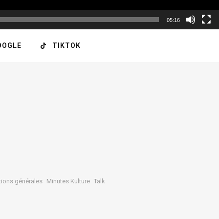
05:16
OOGLE
TIKTOK
tions générales
Minutes Kulture
Talk