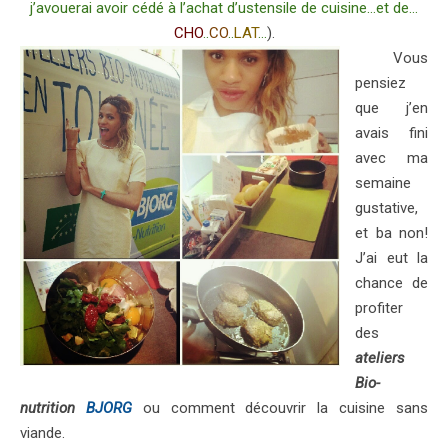
j’avouerai avoir cédé à l’achat d’ustensile de cuisine…et de…
CHO
..
CO
..
LAT
…
).
Vous
pensiez
que j’en
avais fini
avec ma
semaine
gustative,
et ba non!
J’ai eut la
chance de
profiter
des
ateliers
Bio-
nutrition
BJORG
ou comment découvrir la cuisine sans
viande.