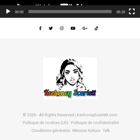
00:00
05:16
© 2026 - All Rights Reserved | KevhoneyScarlett.com
Politique de cookies (UE)
Politique de confidentialité
Conditions générales
Minutes Kulture
Talk