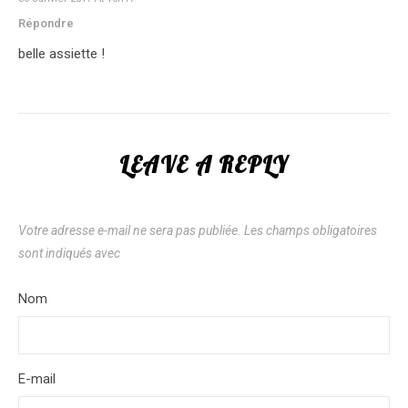
Répondre
belle assiette !
LEAVE A REPLY
Votre adresse e-mail ne sera pas publiée.
Les champs obligatoires
sont indiqués avec
*
Nom
*
E-mail
*