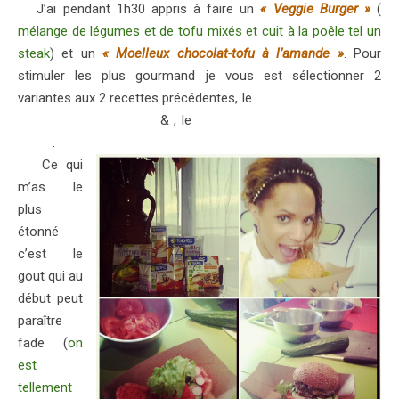
J’ai pendant 1h30 appris à faire un
« Veggie Burger »
(
mélange de légumes et de tofu mixés et cuit à la poêle tel un
steak
) et un
« Moelleux chocolat-tofu à l’amande »
. Pour
stimuler les plus gourmand je vous est sélectionner 2
variantes aux 2 recettes précédentes, le
« Cake au tofu, olives
et tomates sechées »
& ; le
« Fondant chocolat amandes-
tofu »
.
Ce qui
m’as le
plus
étonné
c’est le
gout qui au
début peut
paraître
fade (
on
est
tellement