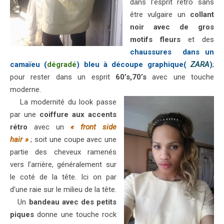
dans l’esprit rétro sans
être vulgaire un
collant
noir avec de gros
motifs fleurs
et des
chaussures dans un
camaïeu (
dégradé
) bleu à découpe graphique(
ZARA
)
;
pour rester dans un esprit
60’s,70’s
avec une touche
moderne.
La modernité du look passe
par une
coiffure aux accents
rétro
avec un
« front side
hair »
; soit une coupe avec une
partie des cheveux ramenés
vers l’arrière, généralement sur
le coté de la tête. Ici on par
d’une raie sur le milieu de la tête.
Un
bandeau avec des petits
piques
donne une touche rock