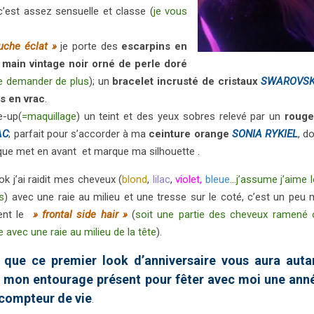
 c’est assez sensuelle et classe (
je vous
uche éclat »
je porte des
escarpins en
 main vintage noir orné de perle doré
ue demander de plus
); un
bracelet incrusté de cristaux
SWAROVSK
 en vrac
.
-up(
=maquillage
) un teint et des yeux sobres relevé par un
rouge
AC
; parfait pour s’accorder à ma
ceinture orange
SONIA RYKIEL
, d
que met en avant et marque ma silhouette .
 j’ai raidit mes cheveux (
blond
,
lilac
,
violet,
bleue
…j’assume j’aime 
es
) avec une raie au milieu et une tresse sur le coté, c’est un peu
ent le
» frontal side hair »
(
soit une partie des cheveux ramené 
re avec une ra
ie au milieu de la tête
).
 que ce premier look d’anniversaire vous aura auta
 mon entourage présent pour fêter avec moi une ann
 compteur de vie
.