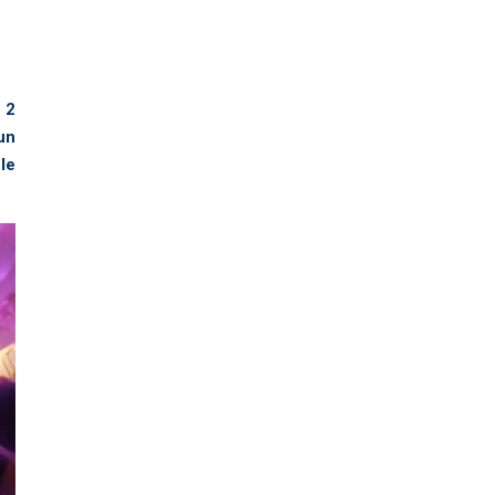
 2
un
le