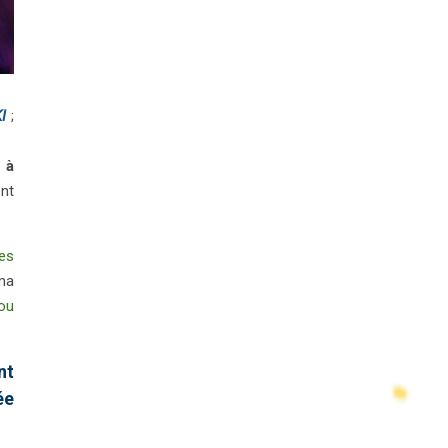
I
;
 à
ont
les
 ma
ou
nt
ée