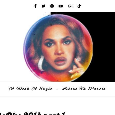
A Week A Style
Libere Ta Parole