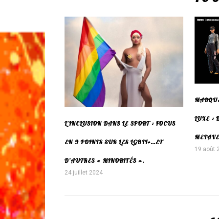
MARQUE
LUXE :
L’INCLUSION DANS LE SPORT : FOCUS
METAVE
EN 9 POINTS SUR LES LGBTI+…ET
19 août 
D’AUTRES « MINORITÉS ».
24 juillet 2024