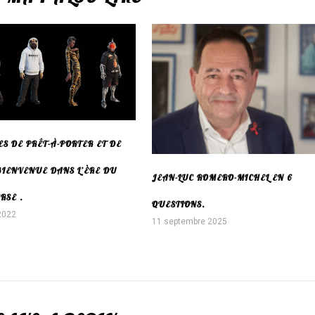
S DE PRÊT-À-PORTER ET DE
 BIENVENUE DANS L’ÈRE DU
JEAN-LUC ROMERO-MICHEL EN 6
RSE .
QUESTIONS.
2022
11 septembre 2025