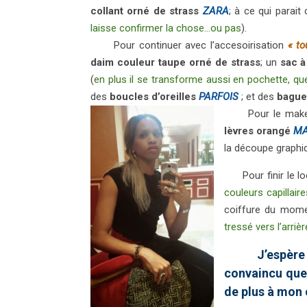
collant orné de strass
ZARA
; à ce qui parait
laisse confirmer la chose…ou pas
).
Pour continuer avec l’accesoirisation
« to
daim couleur taupe orné de strass
; un
sac à
(
en plus il se transforme aussi en pochette, q
des
boucles d’oreilles
PARFOIS
; et des
bagues
Pour le make
lèvres orangé
M
la découpe graphi
Pour finir le look
couleurs capillair
coiffure du mom
tressé vers l’arriè
J’espère
convaincu que
de plus à mon