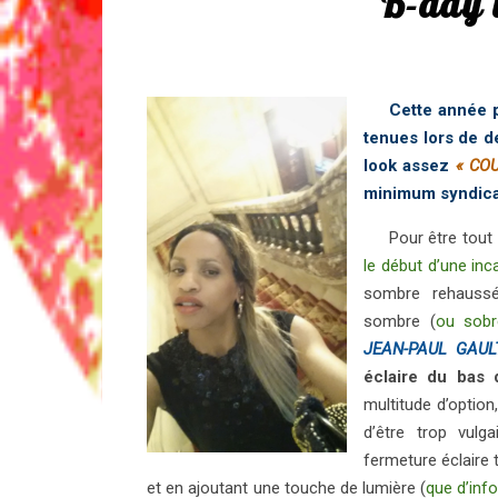
B-day 
Cette année p
tenues lors de d
look assez
« CO
minimum syndical
Pour être tout e
le début d’une inc
sombre rehaussé
sombre (
ou sobr
JEAN-PAUL GAUL
éclaire du bas 
multitude d’option,
d’être trop vul
fermeture éclaire 
et en ajoutant une touche de lumière (
que d’inf