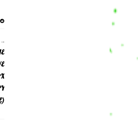
R
HE
VE
 X
MY
E)