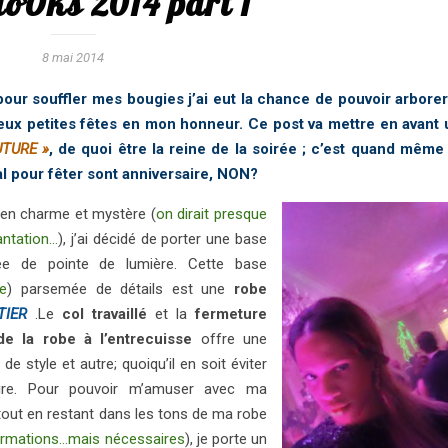
loOks 2014 part 1
8 mai 2014
our souffler mes bougies j’ai eut la chance de pouvoir arborer
eux petites fêtes en mon honneur. Ce post va mettre en avant 
UTURE »
, de quoi être la reine de la soirée ; c’est quand même 
 pour fêter sont anniversaire, NON?
n charme et mystère (
on dirait presque
antation…
), j’ai décidé de porter une base
e de pointe de lumière. Cette base
e
) parsemée de détails est une
robe
TIER
.Le
col travaillé
et la
fermeture
de la robe à l’entrecuisse
offre une
 de style et autre; quoiqu’il en soit éviter
gaire. Pour pouvoir m’amuser avec ma
tout en restant dans les tons de ma robe
ormations…mais nécessaires
), je porte un