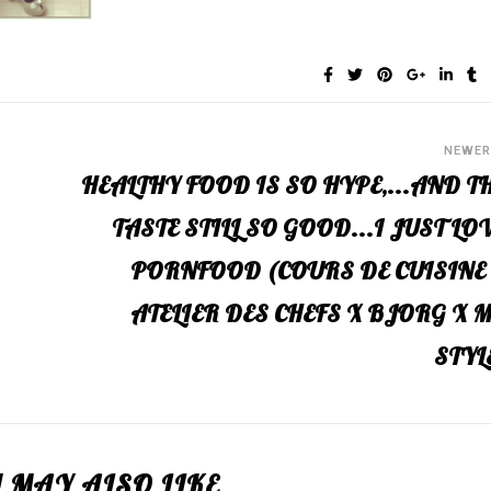
NEWE
HEALTHY FOOD IS SO HYPE,...AND T
TASTE STILL SO GOOD...I JUST LO
PORNFOOD (COURS DE CUISINE
ATELIER DES CHEFS X BJORG X 
STYL
 MAY ALSO LIKE