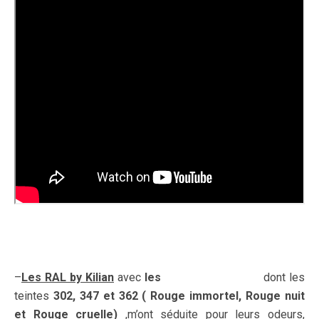
–
Les RAL by Kilian
avec
les
Liquid ultra matte
dont les
teintes
302, 347 et 362
( Rouge immortel, Rouge nuit
et Rouge cruelle)
,m’ont séduite pour leurs odeurs,