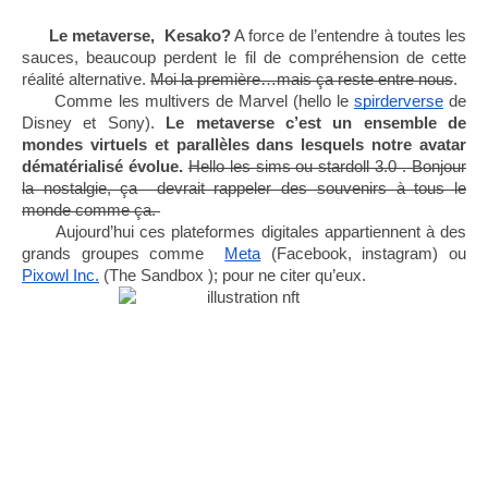
Le metaverse,  Kesako?
 A force de l’entendre à toutes les 
sauces, beaucoup perdent le fil de compréhension de cette 
réalité alternative. 
Moi la première…mais ça reste entre nous
. 
      Comme les multivers de Marvel (hello le 
spirderverse
 de 
Disney et Sony). 
Le metaverse c’est un ensemble de 
mondes virtuels et parallèles dans lesquels notre avatar 
dématérialisé évolue. 
Hello les sims ou stardoll 3.0 . Bonjour 
la nostalgie, ça  devrait rappeler des souvenirs à tous le 
monde comme ça. 
      Aujourd’hui ces plateformes digitales appartiennent à des 
grands groupes comme  
Meta
 (Facebook, instagram) ou 
Pixowl Inc.
 (The Sandbox ); pour ne citer qu’eux.