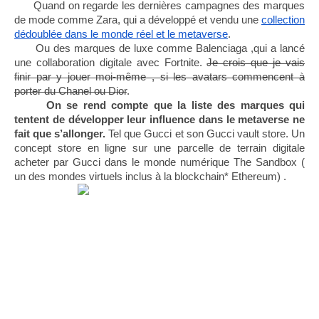
      Quand on regarde les dernières campagnes des marques 
de mode comme Zara, qui a développé et vendu une 
collection 
dédoublée dans le monde réel et le metaverse
.
      Ou des marques de luxe comme Balenciaga ,qui a lancé 
une collaboration digitale avec Fortnite. 
Je crois que je vais 
finir par y jouer moi-même , si les avatars commencent à 
porter du Chanel ou Dior
. 
On se rend compte que la liste des marques qui 
tentent de développer leur influence dans le metaverse ne 
fait que s’allonger.
 Tel que Gucci et son Gucci vault store. Un 
concept store en ligne sur une parcelle de terrain digitale 
acheter par Gucci dans le monde numérique The Sandbox ( 
un des mondes virtuels inclus à la blockchain* Ethereum) . 