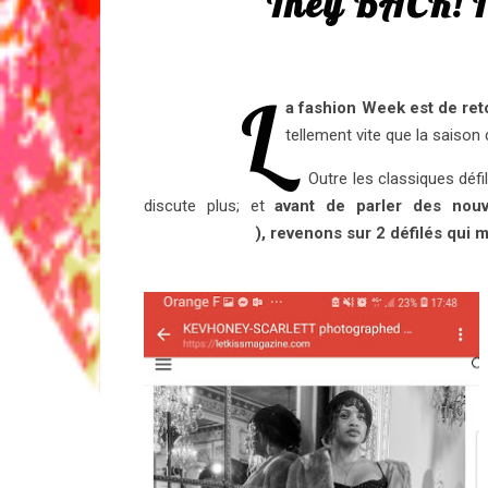
They BACK! I
L
a fashion Week est de ret
tellement vite que la saison
Outre les classiques défi
discute plus; et
avant de parler des nouv
@kevhoney_s
), revenons sur 2 défilés qui 