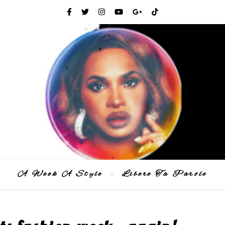
A Week A Style
Libere Ta Parole