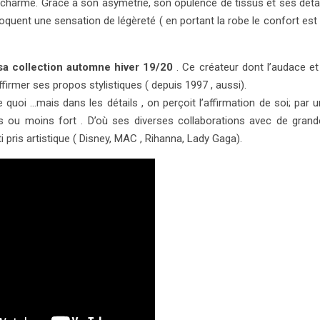
e charme. Grâce à son asymétrie, son opulence de tissus et ses déta
oquent une sensation de légèreté ( en portant la robe le confort est 
sa collection automne hiver 19/20
. Ce créateur dont l’audace et
ffirmer ses propos stylistiques ( depuis 1997 , aussi).
oi …mais dans les détails , on perçoit l’affirmation de soi; par 
s ou moins fort . D’où ses diverses collaborations avec de grand
pris artistique ( Disney, MAC , Rihanna, Lady Gaga).