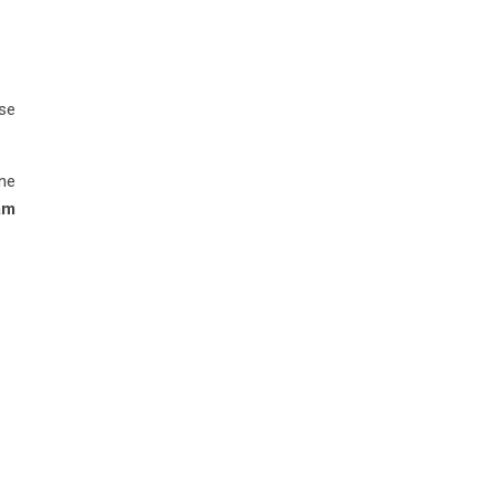
se
 ne
am