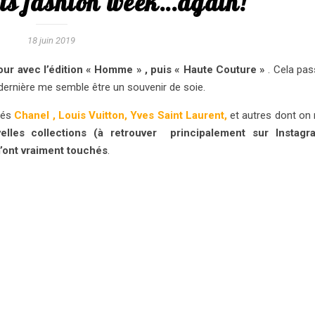
ts fashion week…again!
18 juin 2019
our avec l’édition « Homme » , puis « Haute Couture »
. Cela pas
 dernière me semble être un souvenir de soie.
lés
Chanel , Louis Vuitton, Yves Saint Laurent,
et autres dont on
elles collections (à retrouver principalement sur Instagr
m’ont vraiment touchés
.