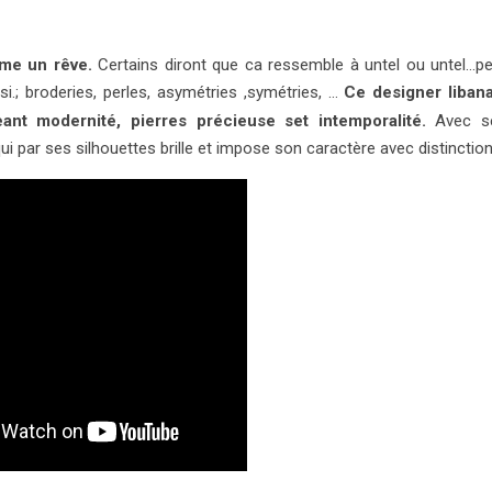
mme un rêve.
Certains diront que ca ressemble à untel ou untel…p
ssi.; broderies, perles, asymétries ,symétries, …
Ce designer libana
nt modernité, pierres précieuse set intemporalité.
Avec s
ui par ses silhouettes brille et impose son caractère avec distinction