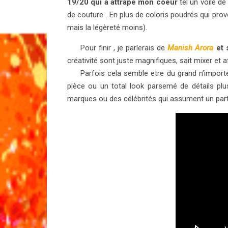
19/20 qui a attrapé mon coeur
tel un voile d
de couture . En plus de coloris poudrés qui prov
mais la légèreté moins).
Pour finir , je parlerais de
Manish Arora
et 
créativité sont juste magnifiques, sait mixer et a
Parfois cela semble etre du grand n’importe qu
pièce ou un total look parsemé de détails plu
marques ou des célébrités qui assument un parti 